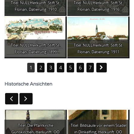
Titel: NULLHerkunft: Stift St.
Titel: NULLHerkunft: Stift St.
Florian; Datierung: 1910
Florian; Datierung: 1916
Titel: NULLHerkunft: Stift St.
Titel: NULLHerkunft: Stift St.
Florian; Datierung: 1899
Florian; Datierung: 1911
1
2
3
4
5
6
7
Historische Ansichten
Titel: Die Pfarrkirche
Titel: Bildsäule vor einem Stadel
Gunskirchen; Herkunft: OÖ.
in Dinkelfing; Herkunft: OÖ.