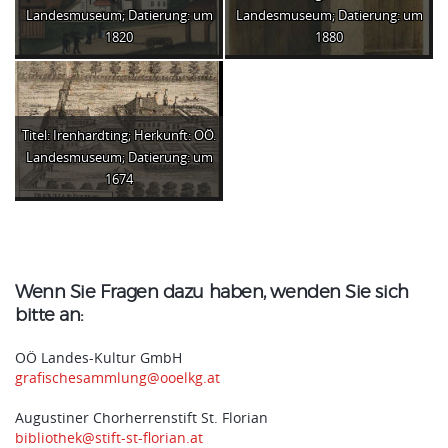
Landesmuseum; Datierung: um
Landesmuseum; Datierung: um
1820
1880
Titel: Irenhardting; Herkunft: OÖ.
Landesmuseum; Datierung: um
1674
Wenn Sie Fragen dazu haben, wenden Sie sich
bitte an:
OÖ Landes-Kultur GmbH
grafischesammlung@ooelkg.at
Augustiner Chorherrenstift St. Florian
bibliothek@stift-st-florian.at