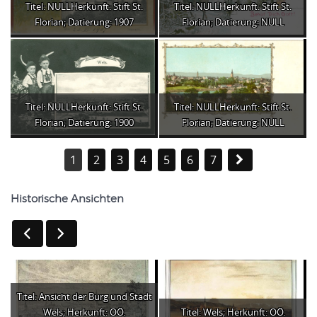
Titel: NULLHerkunft: Stift St.
Titel: NULLHerkunft: Stift St.
Florian; Datierung: 1907
Florian; Datierung: NULL
Titel: NULLHerkunft: Stift St.
Titel: NULLHerkunft: Stift St.
Florian; Datierung: 1900
Florian; Datierung: NULL
1
2
3
4
5
6
7
Historische Ansichten
Titel: Ansicht der Burg und Stadt
Wels; Herkunft: OÖ.
Titel: Wels; Herkunft: OÖ.