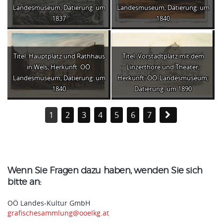
Landesmuseum; Datierung: um
Landesmuseum; Datierung: um
1837
1840
Titel: Hauptplatz und Rathhaus
Titel: Vorstadtplatz mit dem
in Wels; Herkunft: OÖ.
Linzerthore und Theater;
Landesmuseum; Datierung: um
Herkunft: OÖ. Landesmuseum;
1840
Datierung: um 1890
1
2
3
4
5
6
7
Wenn Sie Fragen dazu haben, wenden Sie sich
bitte an:
OÖ Landes-Kultur GmbH
grafischesammlung@ooelkg.at